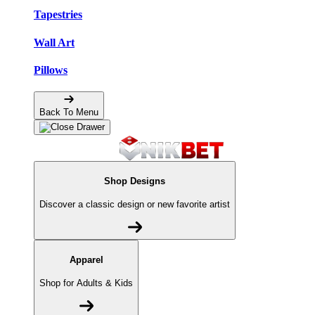
Tapestries
Wall Art
Pillows
Back To Menu
Shop Designs
Discover a classic design or new favorite artist
Apparel
Shop for Adults & Kids