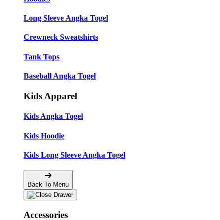
Long Sleeve Angka Togel
Crewneck Sweatshirts
Tank Tops
Baseball Angka Togel
Kids Apparel
Kids Angka Togel
Kids Hoodie
Kids Long Sleeve Angka Togel
Back To Menu
Accessories