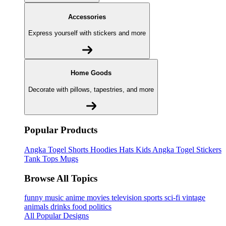
Accessories
Express yourself with stickers and more
Home Goods
Decorate with pillows, tapestries, and more
Popular Products
Angka Togel
Shorts
Hoodies
Hats
Kids Angka Togel
Stickers
Tank Tops
Mugs
Browse All Topics
funny
music
anime
movies
television
sports
sci-fi
vintage
animals
drinks
food
politics
All Popular Designs