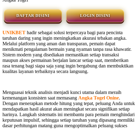
DAFTAR DISINI
LOGIN DISINI
UNIKBET
hadir sebagai solusi terpercaya bagi para pencinta
taruhan daring yang ingin meningkatkan akurasi tebakan angka.
Melalui platform yang aman dan transparan, pemain dapat
menikmati pengalaman bermain yang nyaman tanpa rasa khawatir.
Sistem modern yang disediakan memastikan setiap transaksi
maupun akses permainan berjalan lancar setiap saat, memberikan
rasa tenang bagi siapa saja yang ingin bergabung dan membuktikan
kualitas layanan terbaiknya secara langsung.
Menguasai teknik analisis menjadi kunci utama dalam meraih
kemenangan konsisten saat memasang
Angka Togel Onine
.
Dengan menerapkan metode hitung yang tepat, peluang Anda untuk
mendapatkan hasil akurat akan meningkat secara signifikan setiap
harinya. Langkah sistematis ini membantu para pemain menghindari
keputusan impulsif, sehingga setiap taruhan yang dipasang memiliki
dasar perhitungan matang guna mengoptimalkan peluang sukses