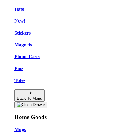
Hats
New!
Stickers
Magnets
Phone Cases
Pins
Totes
Back To Menu
Home Goods
Mugs