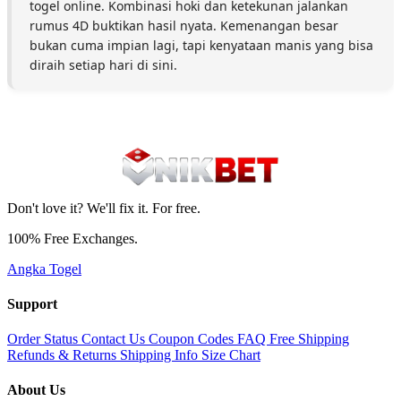
togel online. Kombinasi hoki dan ketekunan jalankan
rumus 4D buktikan hasil nyata. Kemenangan besar
bukan cuma impian lagi, tapi kenyataan manis yang bisa
diraih setiap hari di sini.
Don't love it? We'll fix it. For free.
100% Free Exchanges.
Angka Togel
Support
Order Status
Contact Us
Coupon Codes
FAQ
Free Shipping
Refunds & Returns
Shipping Info
Size Chart
About Us