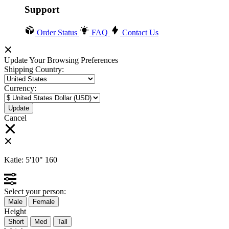
Support
Order Status
FAQ
Contact Us
Update Your Browsing Preferences
Shipping Country:
Currency:
Cancel
Katie:
5'10"
160
Select your person:
Male
Female
Height
Short
Med
Tall