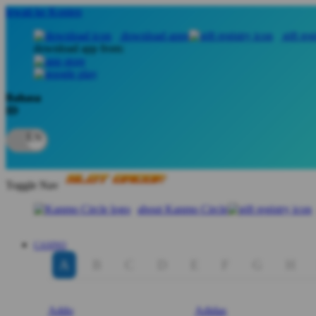
lewati ke Konten
download apps
gift reg
download app from:
Bahasa
ID
Toggle Nav
about Kanmo Circle
CASINO
A
B
C
D
E
F
G
H
Addo
Adidas