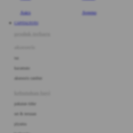
Asics
Aveeno
CAPITALTOTO
produk terbaru
aksesoris
tas
kacamata
aksesoris rambut
kebutuhan bayi
pakaian tidur
set & terusan
piyama