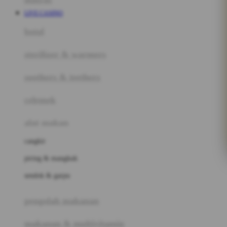
LIVE CASINO
botol
sterilizer & warmers
soothers & teethers
celemek
alat makan
cangkir
piring & mangkuk
sendok & garpu
pengolah makanan
makanan & multivitamin