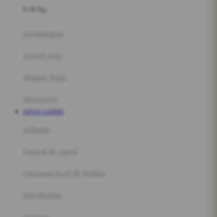
0-36 Kg
gendongan
travel cots
diaper bags
aksesoris
SITUS CASINO
selimut
bantal & sprei
ranjang bayi & balita
perabotan
matras