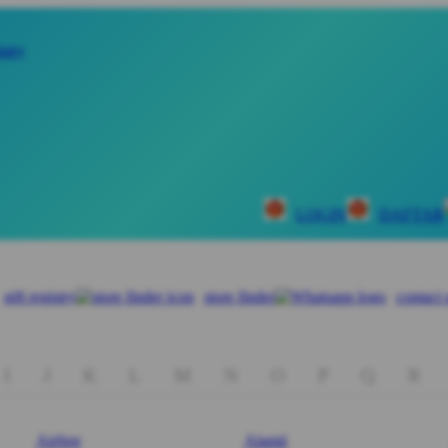
istry
LOGIN
DAFTAR
gift registry
store finder
contact 
I
J
K
L
M
N
O
P
Q
R
Airfree
Alamii