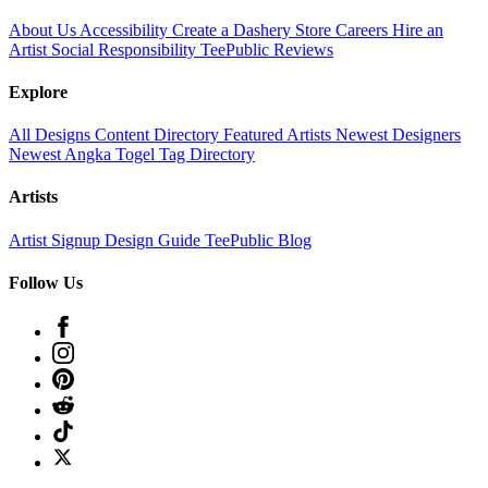
About Us
Accessibility
Create a Dashery Store
Careers
Hire an
Artist
Social Responsibility
TeePublic Reviews
Explore
All Designs
Content Directory
Featured Artists
Newest Designers
Newest Angka Togel
Tag Directory
Artists
Artist Signup
Design Guide
TeePublic Blog
Follow Us