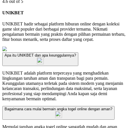
4.6 out of 5
UNIKBET
UNIKBET hadir sebagai platform hiburan online dengan koleksi
game slot populer dari berbagai provider ternama. Nikmati
pengalaman bermain yang praktis dengan pilihan permainan terbaru,
fitur bonus menarik, serta proses daftar yang cepat.
Apa itu UNIKBET dan apa keunggulannya?
UNIKBET adalah platform terpercaya yang menghadirkan
lingkungan taruhan aman dan transparan bagi para pemain.
Keunggulan utamanya terletak pada sistem modern yang menjamin
kelancaran transaksi, perlindungan data maksimal, serta layanan
profesional yang siap mendampingi Anda kapan saja demi
kenyamanan bermain optimal.
Bagaimana cara mulai bermain angka togel online dengan aman?
Memulai taruhan angka togel online sangatlah mudah dan aman