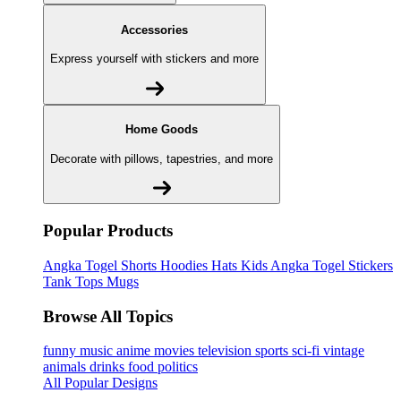
Accessories
Express yourself with stickers and more
Home Goods
Decorate with pillows, tapestries, and more
Popular Products
Angka Togel
Shorts
Hoodies
Hats
Kids Angka Togel
Stickers
Tank Tops
Mugs
Browse All Topics
funny
music
anime
movies
television
sports
sci-fi
vintage
animals
drinks
food
politics
All Popular Designs