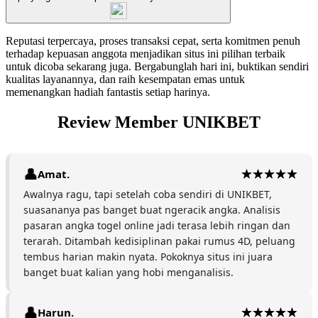
Reputasi terpercaya, proses transaksi cepat, serta komitmen penuh
terhadap kepuasan anggota menjadikan situs ini pilihan terbaik
untuk dicoba sekarang juga. Bergabunglah hari ini, buktikan sendiri
kualitas layanannya, dan raih kesempatan emas untuk
memenangkan hadiah fantastis setiap harinya.
Review Member UNIKBET
Amat.
Awalnya ragu, tapi setelah coba sendiri di UNIKBET,
suasananya pas banget buat ngeracik angka. Analisis
pasaran angka togel online jadi terasa lebih ringan dan
terarah. Ditambah kedisiplinan pakai rumus 4D, peluang
tembus harian makin nyata. Pokoknya situs ini juara
banget buat kalian yang hobi menganalisis.
Harun.