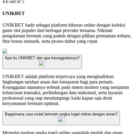
4.6 out of 5
UNIKBET
UNIKBET hadir sebagai platform hiburan online dengan koleksi
game slot populer dari berbagai provider ternama. Nikmati
pengalaman bermain yang praktis dengan pilihan permainan terbaru,
fitur bonus menarik, serta proses daftar yang cepat.
Apa itu UNIKBET dan apa keunggulannya?
UNIKBET adalah platform terpercaya yang menghadirkan
lingkungan taruhan aman dan transparan bagi para pemain.
Keunggulan utamanya terletak pada sistem modern yang menjamin
kelancaran transaksi, perlindungan data maksimal, serta layanan
profesional yang siap mendampingi Anda kapan saja demi
kenyamanan bermain optimal.
Bagaimana cara mulai bermain angka togel online dengan aman?
Memulai taruhan angka togel online sangatlah mudah dan aman