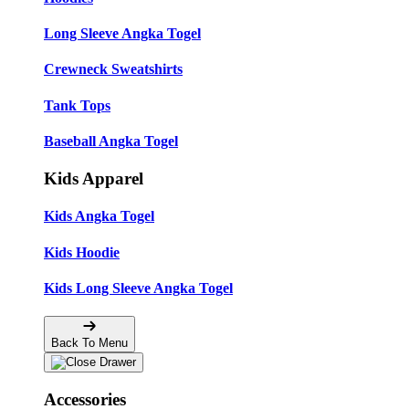
Long Sleeve Angka Togel
Crewneck Sweatshirts
Tank Tops
Baseball Angka Togel
Kids Apparel
Kids Angka Togel
Kids Hoodie
Kids Long Sleeve Angka Togel
Back To Menu
Accessories