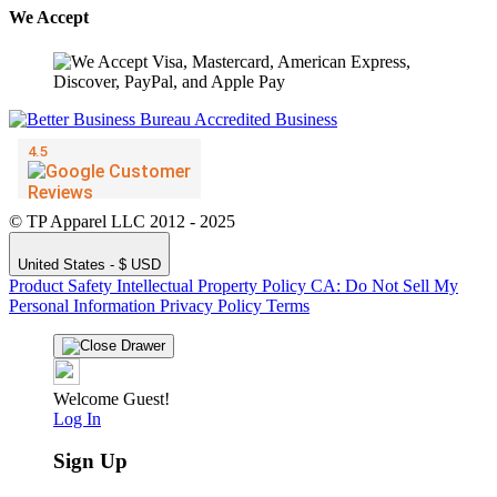
We Accept
© TP Apparel LLC 2012 - 2025
United States - $ USD
Product Safety
Intellectual Property Policy
CA: Do Not Sell My
Personal Information
Privacy Policy
Terms
Welcome Guest!
Log In
Sign Up