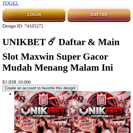
TOGEL
LOGIN
DAFTAR
Design ID: 74165272
UNIKBET ☄️ Daftar & Main
Slot Maxwin Super Gacor
Mudah Menang Malam Ini
$3
IDR 10.000
Create an account to favorite this design!