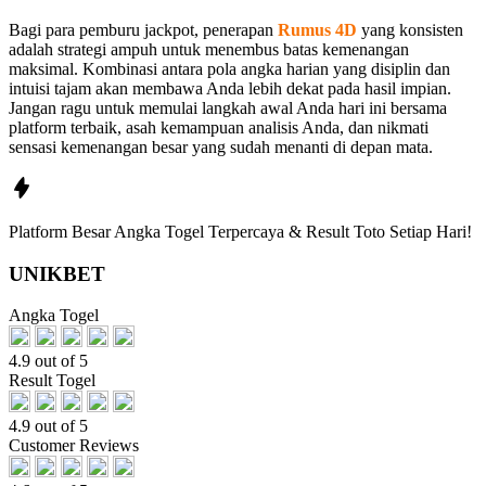
Bagi para pemburu jackpot, penerapan
Rumus 4D
yang konsisten
adalah strategi ampuh untuk menembus batas kemenangan
maksimal. Kombinasi antara pola angka harian yang disiplin dan
intuisi tajam akan membawa Anda lebih dekat pada hasil impian.
Jangan ragu untuk memulai langkah awal Anda hari ini bersama
platform terbaik, asah kemampuan analisis Anda, dan nikmati
sensasi kemenangan besar yang sudah menanti di depan mata.
Platform Besar Angka Togel Terpercaya & Result Toto Setiap Hari!
UNIKBET
Angka Togel
4.9 out of 5
Result Togel
4.9 out of 5
Customer Reviews