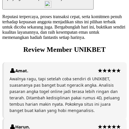
Reputasi terpercaya, proses transaksi cepat, serta komitmen penuh
terhadap kepuasan anggota menjadikan situs ini pilihan terbaik
untuk dicoba sekarang juga. Bergabunglah hari ini, buktikan sendiri
kualitas layanannya, dan raih kesempatan emas untuk
memenangkan hadiah fantastis setiap harinya.
Review Member UNIKBET
Amat.
Awalnya ragu, tapi setelah coba sendiri di UNIKBET,
suasananya pas banget buat ngeracik angka. Analisis
pasaran angka togel online jadi terasa lebih ringan dan
terarah. Ditambah kedisiplinan pakai rumus 4D, peluang
tembus harian makin nyata. Pokoknya situs ini juara
banget buat kalian yang hobi menganalisis.
Harun.